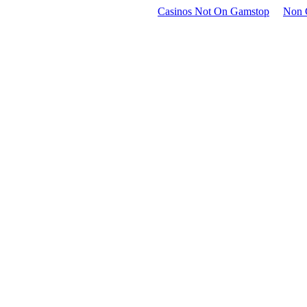
Casinos Not On Gamstop
Non 