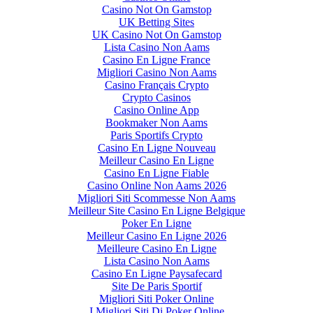
Casino Not On Gamstop
UK Betting Sites
UK Casino Not On Gamstop
Lista Casino Non Aams
Casino En Ligne France
Migliori Casino Non Aams
Casino Français Crypto
Crypto Casinos
Casino Online App
Bookmaker Non Aams
Paris Sportifs Crypto
Casino En Ligne Nouveau
Meilleur Casino En Ligne
Casino En Ligne Fiable
Casino Online Non Aams 2026
Migliori Siti Scommesse Non Aams
Meilleur Site Casino En Ligne Belgique
Poker En Ligne
Meilleur Casino En Ligne 2026
Meilleure Casino En Ligne
Lista Casino Non Aams
Casino En Ligne Paysafecard
Site De Paris Sportif
Migliori Siti Poker Online
I Migliori Siti Di Poker Online