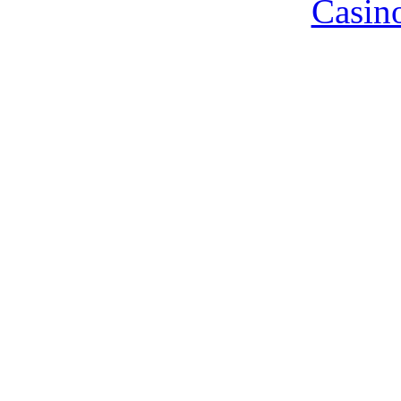
Casin